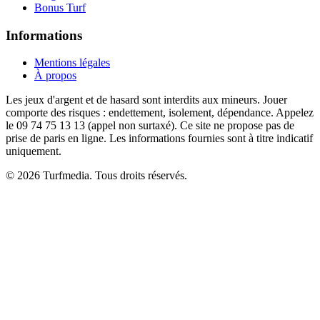
Bonus Turf
Informations
Mentions légales
À propos
Les jeux d'argent et de hasard sont interdits aux mineurs. Jouer
comporte des risques : endettement, isolement, dépendance. Appelez
le 09 74 75 13 13 (appel non surtaxé). Ce site ne propose pas de
prise de paris en ligne. Les informations fournies sont à titre indicatif
uniquement.
© 2026 Turfmedia. Tous droits réservés.