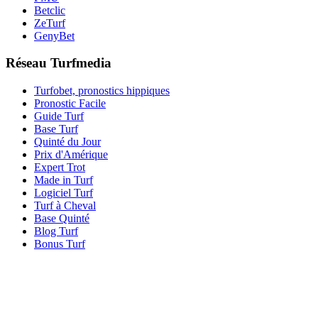
Betclic
ZeTurf
GenyBet
Réseau Turfmedia
Turfobet, pronostics hippiques
Pronostic Facile
Guide Turf
Base Turf
Quinté du Jour
Prix d'Amérique
Expert Trot
Made in Turf
Logiciel Turf
Turf à Cheval
Base Quinté
Blog Turf
Bonus Turf