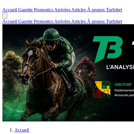
Accueil
Gazette
Pronostics
Arrivées
Articles
À propos
Turfobet
Accueil
Gazette
Pronostics
Arrivées
Articles
À propos
Turfobet
Accueil