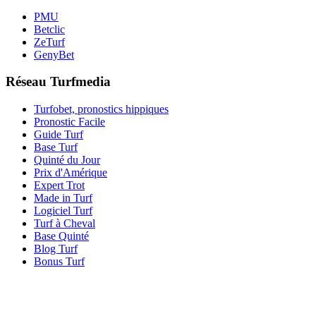
PMU
Betclic
ZeTurf
GenyBet
Réseau Turfmedia
Turfobet, pronostics hippiques
Pronostic Facile
Guide Turf
Base Turf
Quinté du Jour
Prix d'Amérique
Expert Trot
Made in Turf
Logiciel Turf
Turf à Cheval
Base Quinté
Blog Turf
Bonus Turf