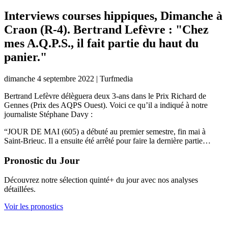
Interviews courses hippiques, Dimanche à
Craon (R-4). Bertrand Lefèvre : "Chez
mes A.Q.P.S., il fait partie du haut du
panier."
dimanche 4 septembre 2022
|
Turfmedia
Bertrand Lefèvre délèguera deux 3-ans dans le Prix Richard de
Gennes (Prix des AQPS Ouest). Voici ce qu’il a indiqué à notre
journaliste Stéphane Davy :
“JOUR DE MAI (605) a débuté au premier semestre, fin mai à
Saint-Brieuc. Il a ensuite été arrêté pour faire la dernière partie…
Pronostic du Jour
Découvrez notre sélection quinté+ du jour avec nos analyses
détaillées.
Voir les pronostics