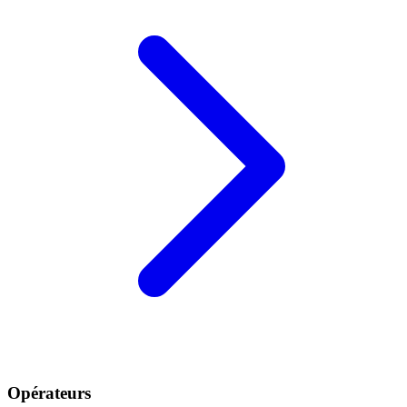
Opérateurs