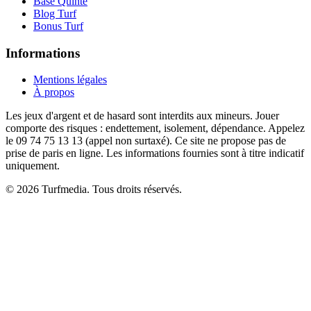
Base Quinté
Blog Turf
Bonus Turf
Informations
Mentions légales
À propos
Les jeux d'argent et de hasard sont interdits aux mineurs. Jouer
comporte des risques : endettement, isolement, dépendance. Appelez
le 09 74 75 13 13 (appel non surtaxé). Ce site ne propose pas de
prise de paris en ligne. Les informations fournies sont à titre indicatif
uniquement.
© 2026 Turfmedia. Tous droits réservés.