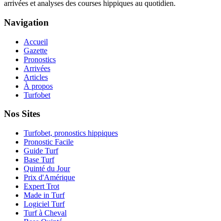
arrivées et analyses des courses hippiques au quotidien.
Navigation
Accueil
Gazette
Pronostics
Arrivées
Articles
À propos
Turfobet
Nos Sites
Turfobet, pronostics hippiques
Pronostic Facile
Guide Turf
Base Turf
Quinté du Jour
Prix d'Amérique
Expert Trot
Made in Turf
Logiciel Turf
Turf à Cheval