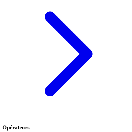
Opérateurs