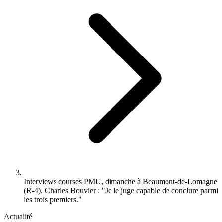
Interviews courses PMU, dimanche à Beaumont-de-Lomagne
(R-4). Charles Bouvier : "Je le juge capable de conclure parmi
les trois premiers."
Actualité