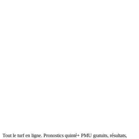
Tout le turf en ligne. Pronostics quinté+ PMU gratuits, résultats,