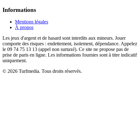
Informations
Mentions légales
À propos
Les jeux d'argent et de hasard sont interdits aux mineurs. Jouer
comporte des risques : endettement, isolement, dépendance. Appelez
le 09 74 75 13 13 (appel non surtaxé). Ce site ne propose pas de
prise de paris en ligne. Les informations fournies sont à titre indicatif
uniquement.
© 2026 Turfmedia. Tous droits réservés.