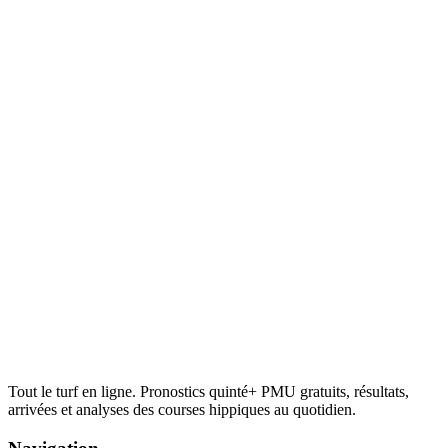
Tout le turf en ligne. Pronostics quinté+ PMU gratuits, résultats,
arrivées et analyses des courses hippiques au quotidien.