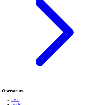
Opérateurs
PMU
Betclic