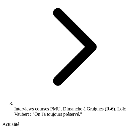
Interviews courses PMU, Dimanche à Graignes (R-6). Loïc
Vaubert : "On l'a toujours préservé."
Actualité