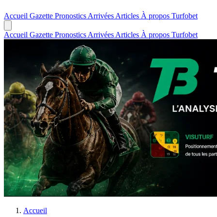
Accueil
Gazette
Pronostics
Arrivées
Articles
À propos
Turfobet
Accueil
Gazette
Pronostics
Arrivées
Articles
À propos
Turfobet
Accueil