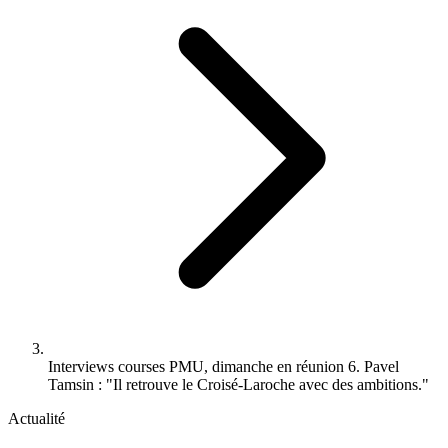
Interviews courses PMU, dimanche en réunion 6. Pavel
Tamsin : "Il retrouve le Croisé-Laroche avec des ambitions."
Actualité