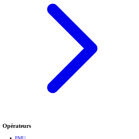
Opérateurs
PMU