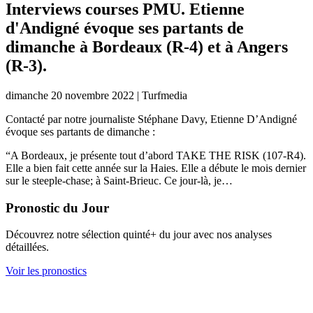
Interviews courses PMU. Etienne
d'Andigné évoque ses partants de
dimanche à Bordeaux (R-4) et à Angers
(R-3).
dimanche 20 novembre 2022
|
Turfmedia
Contacté par notre journaliste Stéphane Davy, Etienne D’Andigné
évoque ses partants de dimanche :
“A Bordeaux, je présente tout d’abord TAKE THE RISK (107-R4).
Elle a bien fait cette année sur la Haies. Elle a débute le mois dernier
sur le steeple-chase; à Saint-Brieuc. Ce jour-là, je…
Pronostic du Jour
Découvrez notre sélection quinté+ du jour avec nos analyses
détaillées.
Voir les pronostics