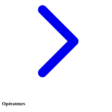
Opérateurs