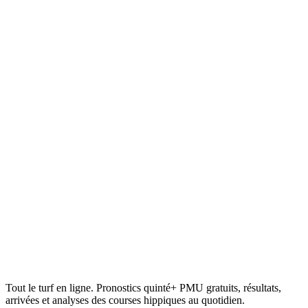
Tout le turf en ligne. Pronostics quinté+ PMU gratuits, résultats,
arrivées et analyses des courses hippiques au quotidien.