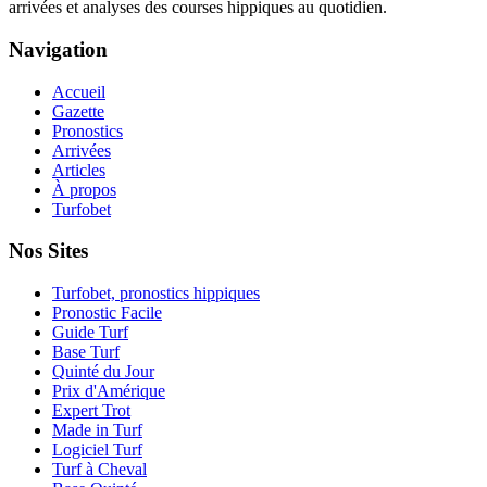
arrivées et analyses des courses hippiques au quotidien.
Navigation
Accueil
Gazette
Pronostics
Arrivées
Articles
À propos
Turfobet
Nos Sites
Turfobet, pronostics hippiques
Pronostic Facile
Guide Turf
Base Turf
Quinté du Jour
Prix d'Amérique
Expert Trot
Made in Turf
Logiciel Turf
Turf à Cheval