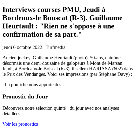
Interviews courses PMU, Jeudi à
Bordeaux-le Bouscat (R-3). Guillaume
Heurtault : "Rien ne s'oppose à une
confirmation de sa part."
jeudi 6 octobre 2022
|
Turfmedia
Ancien jockey, Guillaume Heurtault (photo), 50-ans, entraîne
désormais une demi-douzaine de galopeurs à Mont-de-Marsan.
Jeudi, à Bordeaux-le Boiscat (R-3), il sellera HARIASA (602) dans
le Prix des Vendanges. Voici ses impressions (par Stéphane Davy) :
“La pouliche nous apporte des…
Pronostic du Jour
Découvrez notre sélection quinté+ du jour avec nos analyses
détaillées.
Voir les pronostics