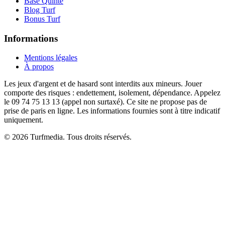
Base Quinté
Blog Turf
Bonus Turf
Informations
Mentions légales
À propos
Les jeux d'argent et de hasard sont interdits aux mineurs. Jouer
comporte des risques : endettement, isolement, dépendance. Appelez
le 09 74 75 13 13 (appel non surtaxé). Ce site ne propose pas de
prise de paris en ligne. Les informations fournies sont à titre indicatif
uniquement.
© 2026 Turfmedia. Tous droits réservés.