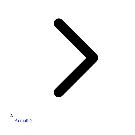
Actualité