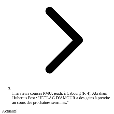
Interviews courses PMU, jeudi, à Cabourg (R-4). Abraham-
Hubertus Post : "JETLAG D'AMOUR a des gains à prendre
au cours des prochaines semaines."
Actualité