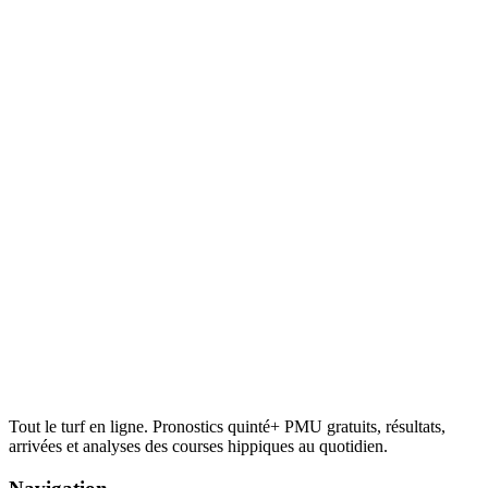
Tout le turf en ligne. Pronostics quinté+ PMU gratuits, résultats,
arrivées et analyses des courses hippiques au quotidien.