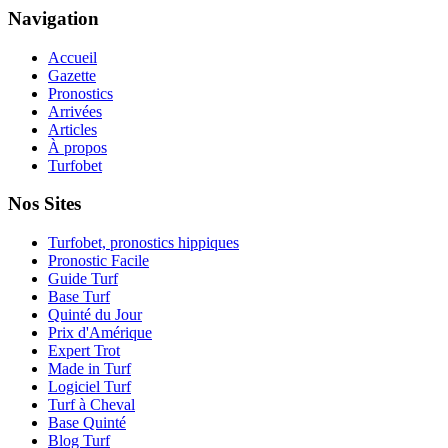
Navigation
Accueil
Gazette
Pronostics
Arrivées
Articles
À propos
Turfobet
Nos Sites
Turfobet, pronostics hippiques
Pronostic Facile
Guide Turf
Base Turf
Quinté du Jour
Prix d'Amérique
Expert Trot
Made in Turf
Logiciel Turf
Turf à Cheval
Base Quinté
Blog Turf