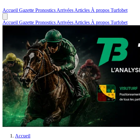
Accueil
Gazette
Pronostics
Arrivées
Articles
À propos
Turfobet
Accueil
Gazette
Pronostics
Arrivées
Articles
À propos
Turfobet
Accueil