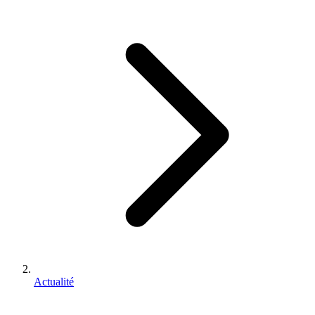
Actualité