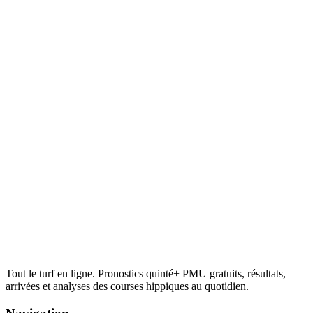
Tout le turf en ligne. Pronostics quinté+ PMU gratuits, résultats,
arrivées et analyses des courses hippiques au quotidien.