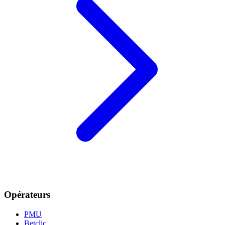
Opérateurs
PMU
Betclic