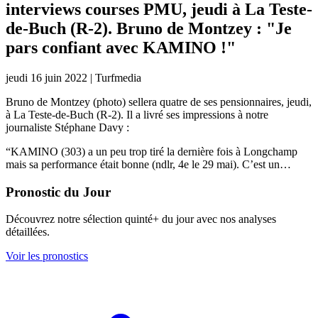
interviews courses PMU, jeudi à La Teste-
de-Buch (R-2). Bruno de Montzey : "Je
pars confiant avec KAMINO !"
jeudi 16 juin 2022
|
Turfmedia
Bruno de Montzey (photo) sellera quatre de ses pensionnaires, jeudi,
à La Teste-de-Buch (R-2). Il a livré ses impressions à notre
journaliste Stéphane Davy :
“KAMINO (303) a un peu trop tiré la dernière fois à Longchamp
mais sa performance était bonne (ndlr, 4e le 29 mai). C’est un…
Pronostic du Jour
Découvrez notre sélection quinté+ du jour avec nos analyses
détaillées.
Voir les pronostics