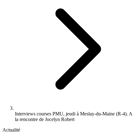
Interviews courses PMU, jeudi à Meslay-du-Maine (R-4). A
la rencontre de Jocelyn Robert
Actualité