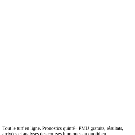
Tout le turf en ligne. Pronostics quinté+ PMU gratuits, résultats,
arrivées et analyses des courses hippiques au quotidien.