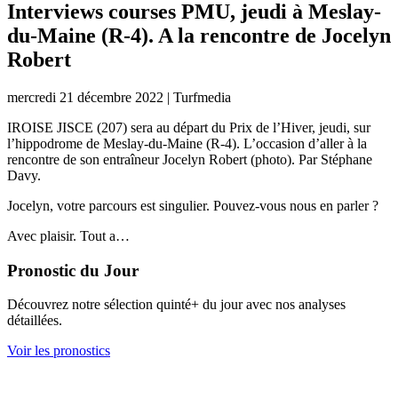
Interviews courses PMU, jeudi à Meslay-
du-Maine (R-4). A la rencontre de Jocelyn
Robert
mercredi 21 décembre 2022
|
Turfmedia
IROISE JISCE (207) sera au départ du Prix de l’Hiver, jeudi, sur
l’hippodrome de Meslay-du-Maine (R-4). L’occasion d’aller à la
rencontre de son entraîneur Jocelyn Robert (photo). Par Stéphane
Davy.
Jocelyn, votre parcours est singulier. Pouvez-vous nous en parler ?
Avec plaisir. Tout a…
Pronostic du Jour
Découvrez notre sélection quinté+ du jour avec nos analyses
détaillées.
Voir les pronostics