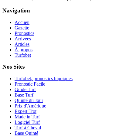
Navigation
Accueil
Gazette
Pronostics
Arrivées
Articles
À propos
Turfobet
Nos Sites
Turfobet, pronostics hippiques
Pronostic Facile
Guide Turf
Base Turf
Quinté du Jour
Prix d'Amérique
Expert Trot
Made in Turf
Logiciel Turf
Turf à Cheval
Base Quinté