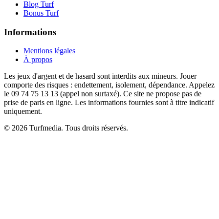
Blog Turf
Bonus Turf
Informations
Mentions légales
À propos
Les jeux d'argent et de hasard sont interdits aux mineurs. Jouer
comporte des risques : endettement, isolement, dépendance. Appelez
le 09 74 75 13 13 (appel non surtaxé). Ce site ne propose pas de
prise de paris en ligne. Les informations fournies sont à titre indicatif
uniquement.
© 2026 Turfmedia. Tous droits réservés.