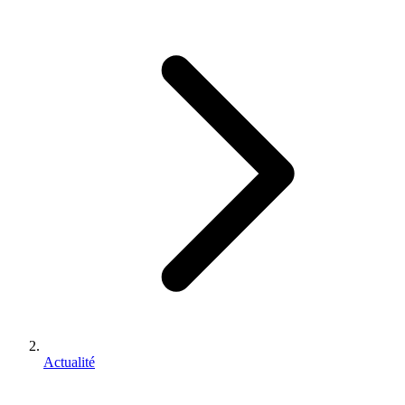
Actualité