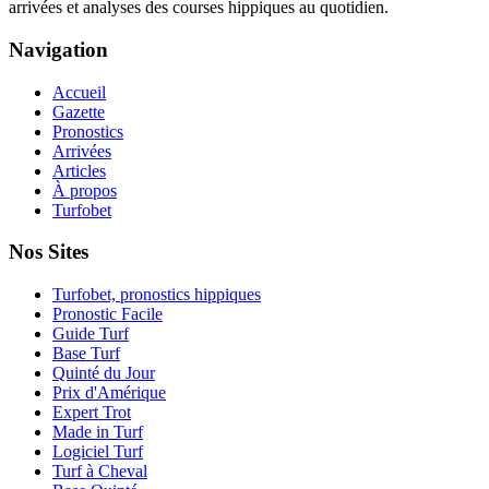
arrivées et analyses des courses hippiques au quotidien.
Navigation
Accueil
Gazette
Pronostics
Arrivées
Articles
À propos
Turfobet
Nos Sites
Turfobet, pronostics hippiques
Pronostic Facile
Guide Turf
Base Turf
Quinté du Jour
Prix d'Amérique
Expert Trot
Made in Turf
Logiciel Turf
Turf à Cheval