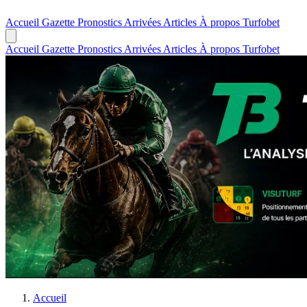
Accueil
Gazette
Pronostics
Arrivées
Articles
À propos
Turfobet
Accueil
Gazette
Pronostics
Arrivées
Articles
À propos
Turfobet
Accueil