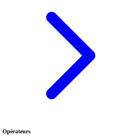
Opérateurs