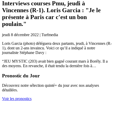
Interviews courses Pmu, jeudi à
Vincennes (R-1). Loris Garcia : "Je le
présente à Paris car c'est un bon
poulain."
jeudi 8 décembre 2022
|
Turfmedia
Loris Garcia (photo) déléguera deux partants, jeudi, à Vincennes (R-
1), dont un 2-ans invaincu. Voici ce qu’il a indiqué à notre
journaliste Stéphane Davy :
“JEU MYSTIC (203) avait bien gagné courant mars à Borély. Il a
des moyens. En revanche, il était tendu la dernière fois à…
Pronostic du Jour
Découvrez notre sélection quinté+ du jour avec nos analyses
détaillées.
Voir les pronostics