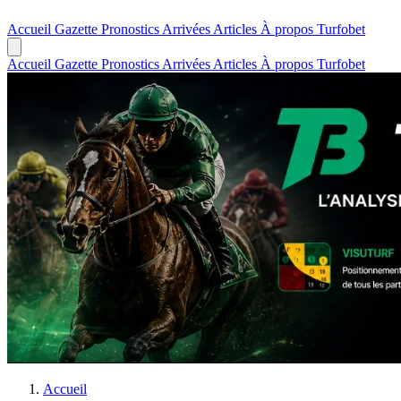
Accueil
Gazette
Pronostics
Arrivées
Articles
À propos
Turfobet
Accueil
Gazette
Pronostics
Arrivées
Articles
À propos
Turfobet
Accueil