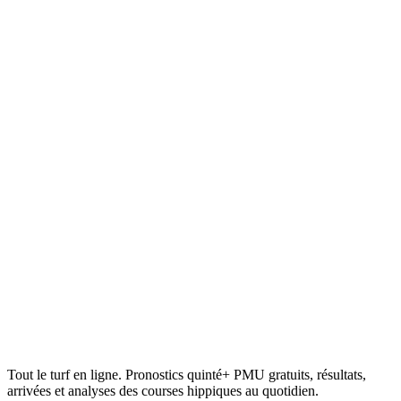
Tout le turf en ligne. Pronostics quinté+ PMU gratuits, résultats,
arrivées et analyses des courses hippiques au quotidien.