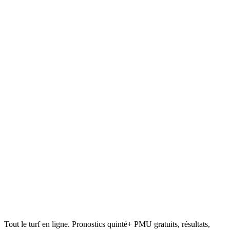
Tout le turf en ligne. Pronostics quinté+ PMU gratuits, résultats,