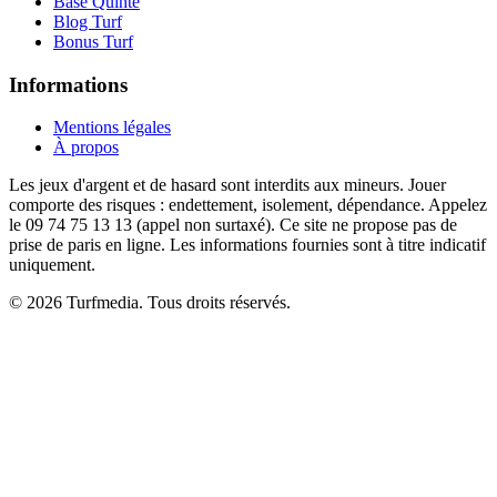
Base Quinté
Blog Turf
Bonus Turf
Informations
Mentions légales
À propos
Les jeux d'argent et de hasard sont interdits aux mineurs. Jouer
comporte des risques : endettement, isolement, dépendance. Appelez
le 09 74 75 13 13 (appel non surtaxé). Ce site ne propose pas de
prise de paris en ligne. Les informations fournies sont à titre indicatif
uniquement.
© 2026 Turfmedia. Tous droits réservés.