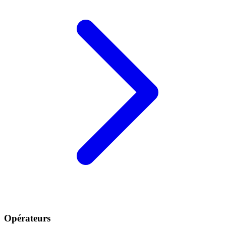
Opérateurs