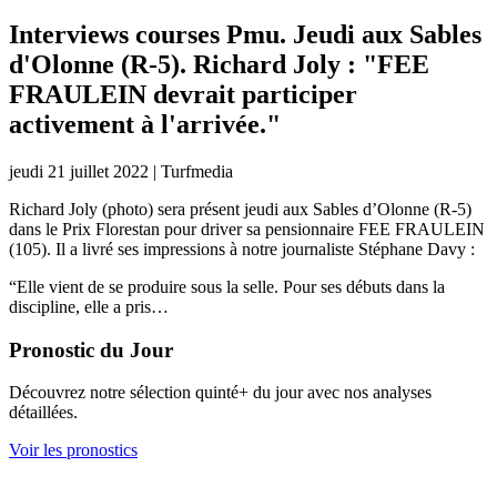
Interviews courses Pmu. Jeudi aux Sables
d'Olonne (R-5). Richard Joly : "FEE
FRAULEIN devrait participer
activement à l'arrivée."
jeudi 21 juillet 2022
|
Turfmedia
Richard Joly (photo) sera présent jeudi aux Sables d’Olonne (R-5)
dans le Prix Florestan pour driver sa pensionnaire FEE FRAULEIN
(105). Il a livré ses impressions à notre journaliste Stéphane Davy :
“Elle vient de se produire sous la selle. Pour ses débuts dans la
discipline, elle a pris…
Pronostic du Jour
Découvrez notre sélection quinté+ du jour avec nos analyses
détaillées.
Voir les pronostics