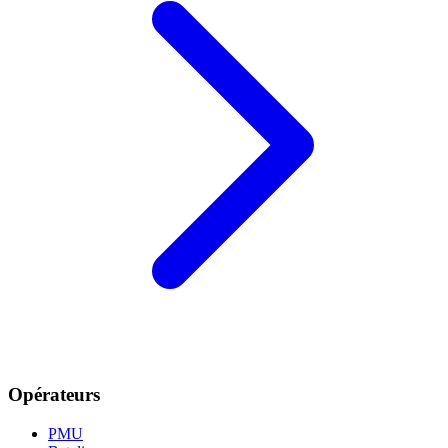
Opérateurs
PMU