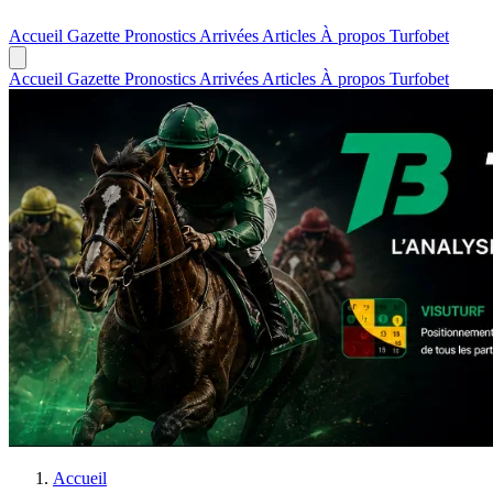
Accueil
Gazette
Pronostics
Arrivées
Articles
À propos
Turfobet
Accueil
Gazette
Pronostics
Arrivées
Articles
À propos
Turfobet
Accueil