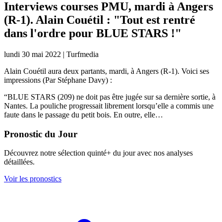
Interviews courses PMU, mardi à Angers
(R-1). Alain Couétil : "Tout est rentré
dans l'ordre pour BLUE STARS !"
lundi 30 mai 2022
|
Turfmedia
Alain Couétil aura deux partants, mardi, à Angers (R-1). Voici ses
impressions (Par Stéphane Davy) :
“BLUE STARS (209) ne doit pas être jugée sur sa dernière sortie, à
Nantes. La pouliche progressait librement lorsqu’elle a commis une
faute dans le passage du petit bois. En outre, elle…
Pronostic du Jour
Découvrez notre sélection quinté+ du jour avec nos analyses
détaillées.
Voir les pronostics