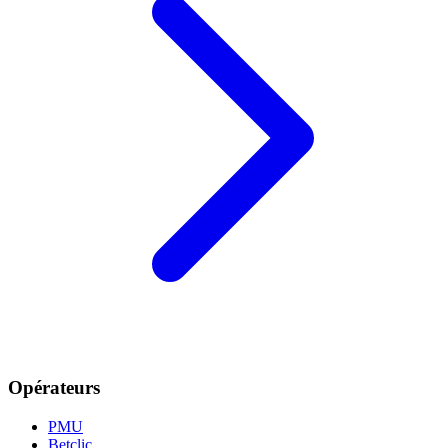
Opérateurs
PMU
Betclic