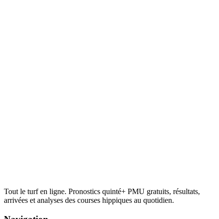
Tout le turf en ligne. Pronostics quinté+ PMU gratuits, résultats,
arrivées et analyses des courses hippiques au quotidien.