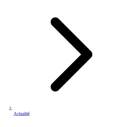
Actualité