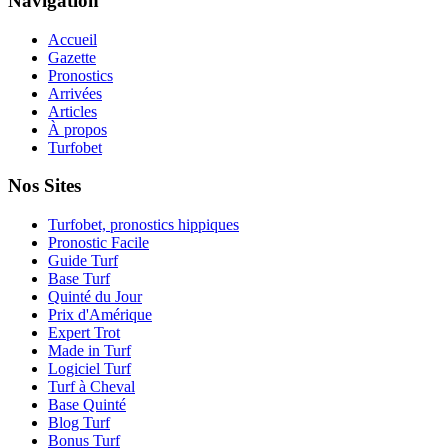
Navigation
Accueil
Gazette
Pronostics
Arrivées
Articles
À propos
Turfobet
Nos Sites
Turfobet, pronostics hippiques
Pronostic Facile
Guide Turf
Base Turf
Quinté du Jour
Prix d'Amérique
Expert Trot
Made in Turf
Logiciel Turf
Turf à Cheval
Base Quinté
Blog Turf
Bonus Turf