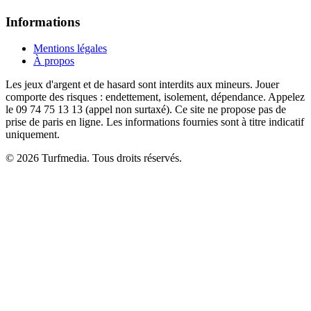
Informations
Mentions légales
À propos
Les jeux d'argent et de hasard sont interdits aux mineurs. Jouer
comporte des risques : endettement, isolement, dépendance. Appelez
le 09 74 75 13 13 (appel non surtaxé). Ce site ne propose pas de
prise de paris en ligne. Les informations fournies sont à titre indicatif
uniquement.
© 2026 Turfmedia. Tous droits réservés.