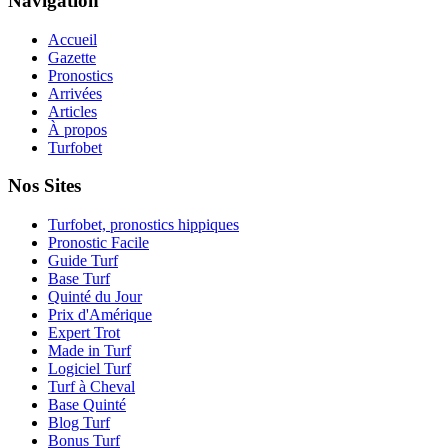
Navigation
Accueil
Gazette
Pronostics
Arrivées
Articles
À propos
Turfobet
Nos Sites
Turfobet, pronostics hippiques
Pronostic Facile
Guide Turf
Base Turf
Quinté du Jour
Prix d'Amérique
Expert Trot
Made in Turf
Logiciel Turf
Turf à Cheval
Base Quinté
Blog Turf
Bonus Turf