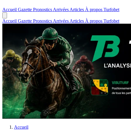
Accueil
Gazette
Pronostics
Arrivées
Articles
À propos
Turfobet
Accueil
Gazette
Pronostics
Arrivées
Articles
À propos
Turfobet
Accueil