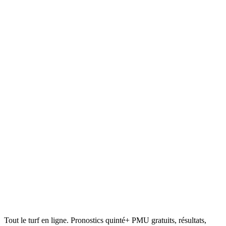
Tout le turf en ligne. Pronostics quinté+ PMU gratuits, résultats,