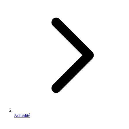
Actualité