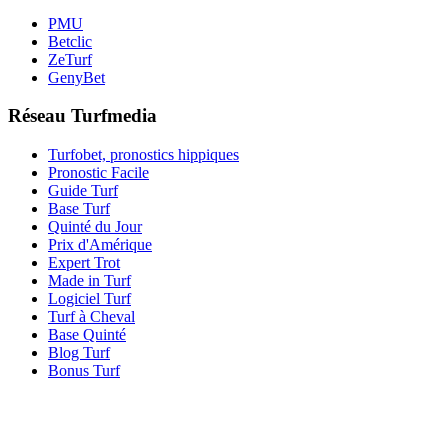
PMU
Betclic
ZeTurf
GenyBet
Réseau Turfmedia
Turfobet, pronostics hippiques
Pronostic Facile
Guide Turf
Base Turf
Quinté du Jour
Prix d'Amérique
Expert Trot
Made in Turf
Logiciel Turf
Turf à Cheval
Base Quinté
Blog Turf
Bonus Turf