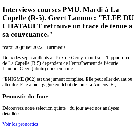
Interviews courses PMU. Mardi à La
Capelle (R-5). Geert Lannoo : "ELFE DU
CHATAULT retrouve un tracé de tenue à
sa convenance."
mardi 26 juillet 2022
|
Turfmedia
Deux des sept candidats au Prix de Gercy, mardi sur l’hippodrome
de La Capelle (R-5) dépendent de l’entraînement de l’écurie
Lannoo. Geert (photo) nous en parle :
“ENIGME (802) est une jument complète. Elle peut aller devant ou
attendre. Elle a bien gagné en début de mois, à Amiens. Et,…
Pronostic du Jour
Découvrez notre sélection quinté+ du jour avec nos analyses
détaillées.
Voir les pronostics