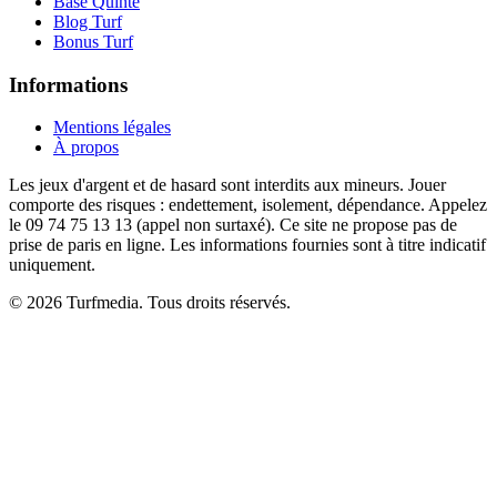
Base Quinté
Blog Turf
Bonus Turf
Informations
Mentions légales
À propos
Les jeux d'argent et de hasard sont interdits aux mineurs. Jouer
comporte des risques : endettement, isolement, dépendance. Appelez
le 09 74 75 13 13 (appel non surtaxé). Ce site ne propose pas de
prise de paris en ligne. Les informations fournies sont à titre indicatif
uniquement.
© 2026 Turfmedia. Tous droits réservés.