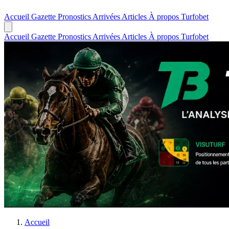
Accueil
Gazette
Pronostics
Arrivées
Articles
À propos
Turfobet
Accueil
Gazette
Pronostics
Arrivées
Articles
À propos
Turfobet
Accueil