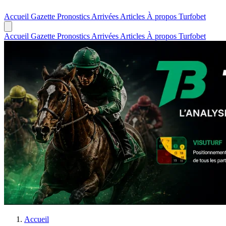
Accueil
Gazette
Pronostics
Arrivées
Articles
À propos
Turfobet
Accueil
Gazette
Pronostics
Arrivées
Articles
À propos
Turfobet
Accueil