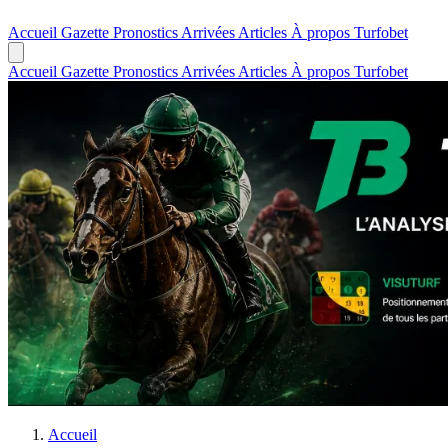
Accueil
Gazette
Pronostics
Arrivées
Articles
À propos
Turfobet
Accueil
Gazette
Pronostics
Arrivées
Articles
À propos
Turfobet
Accueil