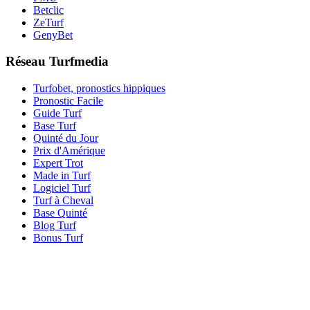
Betclic
ZeTurf
GenyBet
Réseau Turfmedia
Turfobet, pronostics hippiques
Pronostic Facile
Guide Turf
Base Turf
Quinté du Jour
Prix d'Amérique
Expert Trot
Made in Turf
Logiciel Turf
Turf à Cheval
Base Quinté
Blog Turf
Bonus Turf