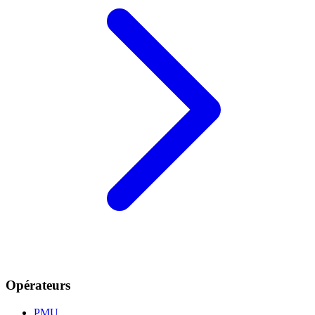
Opérateurs
PMU