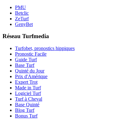
PMU
Betclic
ZeTurf
GenyBet
Réseau Turfmedia
Turfobet, pronostics hippiques
Pronostic Facile
Guide Turf
Base Turf
Quinté du Jour
Prix d'Amérique
Expert Trot
Made in Turf
Logiciel Turf
Turf à Cheval
Base Quinté
Blog Turf
Bonus Turf