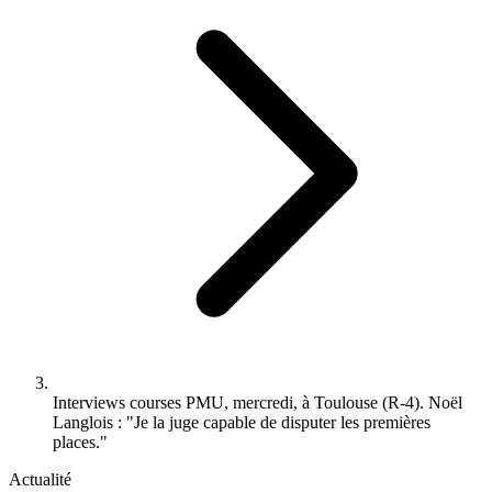
Interviews courses PMU, mercredi, à Toulouse (R-4). Noël
Langlois : "Je la juge capable de disputer les premières
places."
Actualité