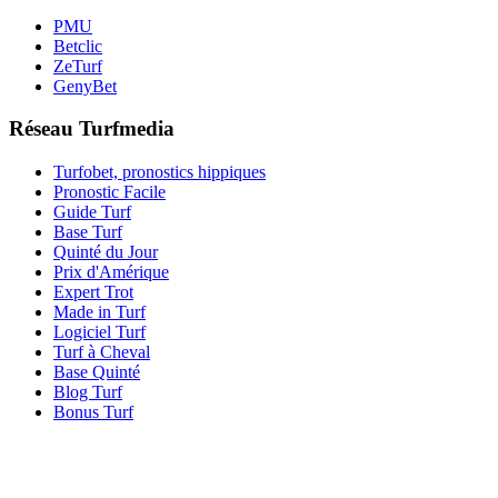
PMU
Betclic
ZeTurf
GenyBet
Réseau Turfmedia
Turfobet, pronostics hippiques
Pronostic Facile
Guide Turf
Base Turf
Quinté du Jour
Prix d'Amérique
Expert Trot
Made in Turf
Logiciel Turf
Turf à Cheval
Base Quinté
Blog Turf
Bonus Turf