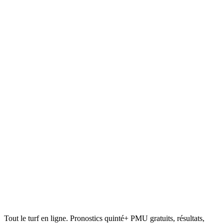
Tout le turf en ligne. Pronostics quinté+ PMU gratuits, résultats,