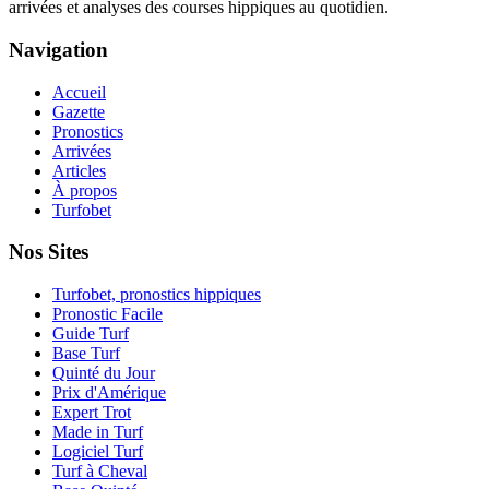
arrivées et analyses des courses hippiques au quotidien.
Navigation
Accueil
Gazette
Pronostics
Arrivées
Articles
À propos
Turfobet
Nos Sites
Turfobet, pronostics hippiques
Pronostic Facile
Guide Turf
Base Turf
Quinté du Jour
Prix d'Amérique
Expert Trot
Made in Turf
Logiciel Turf
Turf à Cheval