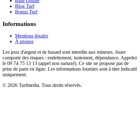
Base Quinté
Blog Turf
Bonus Turf
Informations
Mentions légales
À propos
Les jeux d'argent et de hasard sont interdits aux mineurs. Jouer
comporte des risques : endettement, isolement, dépendance. Appelez
le 09 74 75 13 13 (appel non surtaxé). Ce site ne propose pas de
prise de paris en ligne. Les informations fournies sont à titre indicatif
uniquement.
© 2026 Turfmedia. Tous droits réservés.