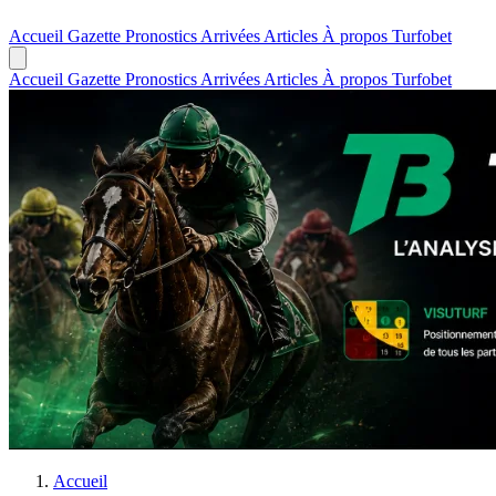
Accueil
Gazette
Pronostics
Arrivées
Articles
À propos
Turfobet
Accueil
Gazette
Pronostics
Arrivées
Articles
À propos
Turfobet
Accueil