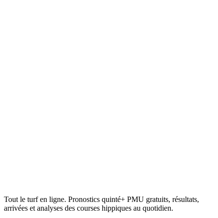
Tout le turf en ligne. Pronostics quinté+ PMU gratuits, résultats,
arrivées et analyses des courses hippiques au quotidien.