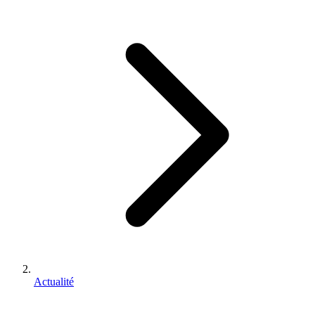
Actualité