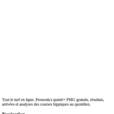
Tout le turf en ligne. Pronostics quinté+ PMU gratuits, résultats,
arrivées et analyses des courses hippiques au quotidien.