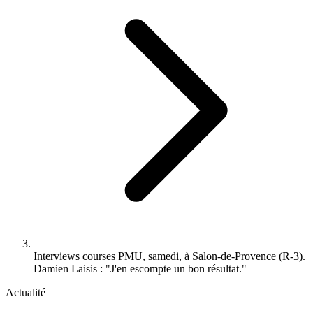
Interviews courses PMU, samedi, à Salon-de-Provence (R-3).
Damien Laisis : "J'en escompte un bon résultat."
Actualité