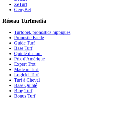
ZeTurf
GenyBet
Réseau Turfmedia
Turfobet, pronostics hippiques
Pronostic Facile
Guide Turf
Base Turf
Quinté du Jour
Prix d'Amérique
Expert Trot
Made in Turf
Logiciel Turf
Turf à Cheval
Base Quinté
Blog Turf
Bonus Turf