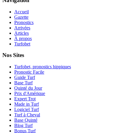
Navigation
Accueil
Gazette
Pronostics
Arrivées
Articles
À propos
Turfobet
Nos Sites
Turfobet, pronostics hippiques
Pronostic Facile
Guide Turf
Base Turf
Quinté du Jour
Prix d'Amérique
Expert Trot
Made in Turf
Logiciel Turf
Turf à Cheval
Base Quinté
Blog Turf
Bonus Turf