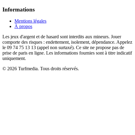
Informations
Mentions légales
À propos
Les jeux d'argent et de hasard sont interdits aux mineurs. Jouer
comporte des risques : endettement, isolement, dépendance. Appelez
le 09 74 75 13 13 (appel non surtaxé). Ce site ne propose pas de
prise de paris en ligne. Les informations fournies sont à titre indicatif
uniquement.
© 2026 Turfmedia. Tous droits réservés.