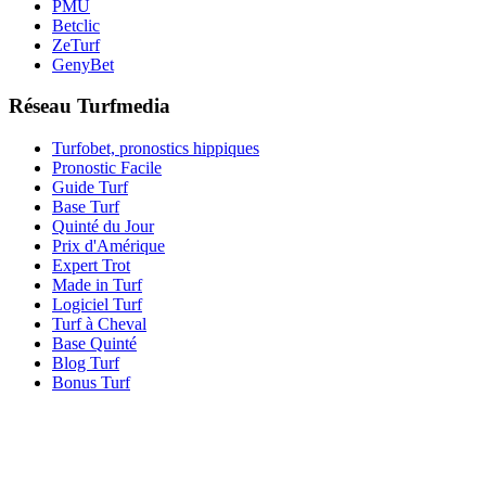
PMU
Betclic
ZeTurf
GenyBet
Réseau Turfmedia
Turfobet, pronostics hippiques
Pronostic Facile
Guide Turf
Base Turf
Quinté du Jour
Prix d'Amérique
Expert Trot
Made in Turf
Logiciel Turf
Turf à Cheval
Base Quinté
Blog Turf
Bonus Turf