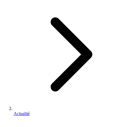
Actualité