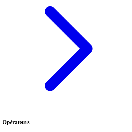
Opérateurs