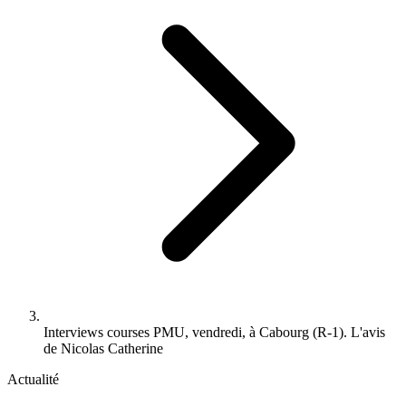
Interviews courses PMU, vendredi, à Cabourg (R-1). L'avis
de Nicolas Catherine
Actualité