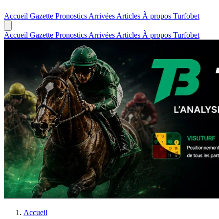
Accueil
Gazette
Pronostics
Arrivées
Articles
À propos
Turfobet
Accueil
Gazette
Pronostics
Arrivées
Articles
À propos
Turfobet
Accueil