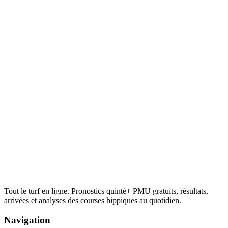
Tout le turf en ligne. Pronostics quinté+ PMU gratuits, résultats,
arrivées et analyses des courses hippiques au quotidien.
Navigation