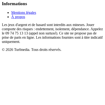
Informations
Mentions légales
À propos
Les jeux d'argent et de hasard sont interdits aux mineurs. Jouer
comporte des risques : endettement, isolement, dépendance. Appelez
le 09 74 75 13 13 (appel non surtaxé). Ce site ne propose pas de
prise de paris en ligne. Les informations fournies sont à titre indicatif
uniquement.
© 2026 Turfmedia. Tous droits réservés.