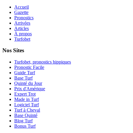
Accueil
Gazette
Pronostics
Arrivées
Articles
À propos
Turfobet
Nos Sites
Turfobet, pronostics hippiques
Pronostic Facile
Guide Turf
Base Turf
Quinté du Jour
Prix d'Amérique
Expert Trot
Made in Turf
Logiciel Turf
Turf à Cheval
Base Quinté
Blog Turf
Bonus Turf