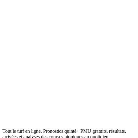
Tout le turf en ligne. Pronostics quinté+ PMU gratuits, résultats,
arrivées et analyses des courses hippiques au quotidien.