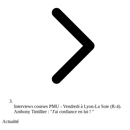
Interviews courses PMU - Vendredi à Lyon-La Soie (R-4).
Anthony Tintillier : "J'ai confiance en lui ! "
Actualité