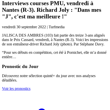
Interviews courses PMU, vendredi à
Nantes (R-3). Richard Joly : "Dans mes
"J", c'est ma meilleure !"
vendredi 30 septembre 2022
|
Turfmedia
JALISCA DES AMBRES (103) fait partie des treize 3-ans alignés
dans le Prix Cassard, vendredi, à Nantes (R-3). Voici les impressions
de son entraîneur-driver Richard Joly (photo). Par Stéphane Davy.
“Pour ses débuts en compétition, cet été à Pornichet, elle m’a donné
entière…
Pronostic du Jour
Découvrez notre sélection quinté+ du jour avec nos analyses
détaillées.
Voir les pronostics