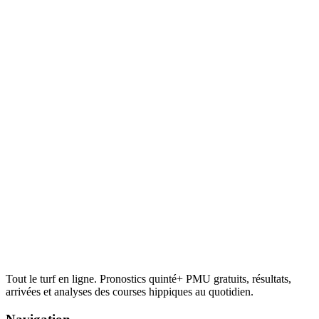
Tout le turf en ligne. Pronostics quinté+ PMU gratuits, résultats,
arrivées et analyses des courses hippiques au quotidien.