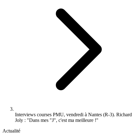
Interviews courses PMU, vendredi à Nantes (R-3). Richard
Joly : "Dans mes "J", c'est ma meilleure !"
Actualité