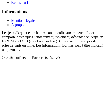
Bonus Turf
Informations
Mentions légales
À propos
Les jeux d'argent et de hasard sont interdits aux mineurs. Jouer
comporte des risques : endettement, isolement, dépendance. Appelez
le 09 74 75 13 13 (appel non surtaxé). Ce site ne propose pas de
prise de paris en ligne. Les informations fournies sont à titre indicatif
uniquement.
© 2026 Turfmedia. Tous droits réservés.