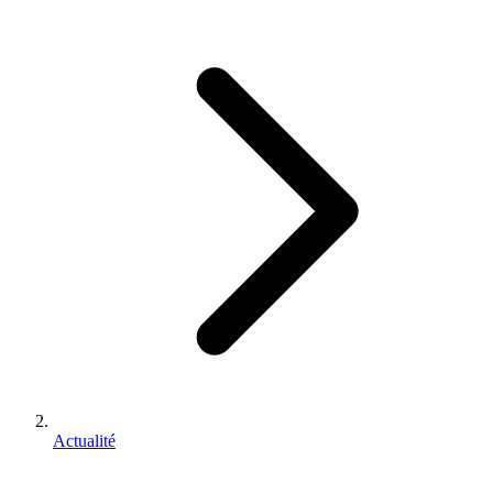
Actualité