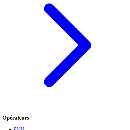
Opérateurs
PMU