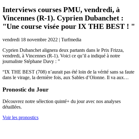
Interviews courses PMU, vendredi, à
Vincennes (R-1). Cyprien Dubanchet :
"Une course visée pour IX THE BEST ! "
vendredi 18 novembre 2022
|
Turfmedia
Cyprien Dubanchet alignera deux partants dans le Prix Frizza,
vendredi, à Vincennes (R-1). Voici ce qu’il a indiqué à notre
journaliste Stéphane Davy : ”
“IX THE BEST (708) n’aurait pas été loin de la vérité sans sa faute
dans le virage, la dernière fois, aux Sables d’Olonne. Il va aux…
Pronostic du Jour
Découvrez notre sélection quinté+ du jour avec nos analyses
détaillées.
Voir les pronostics