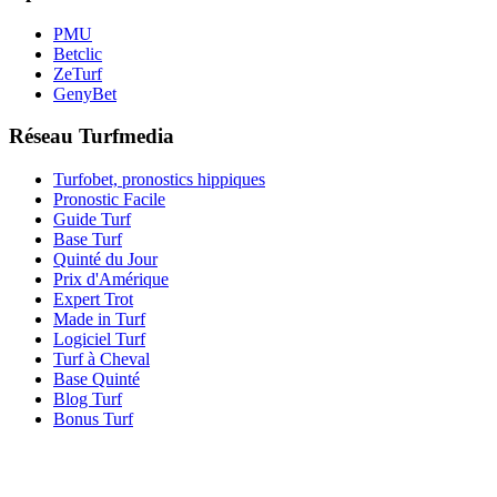
PMU
Betclic
ZeTurf
GenyBet
Réseau Turfmedia
Turfobet, pronostics hippiques
Pronostic Facile
Guide Turf
Base Turf
Quinté du Jour
Prix d'Amérique
Expert Trot
Made in Turf
Logiciel Turf
Turf à Cheval
Base Quinté
Blog Turf
Bonus Turf