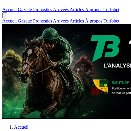
Accueil
Gazette
Pronostics
Arrivées
Articles
À propos
Turfobet
Accueil
Gazette
Pronostics
Arrivées
Articles
À propos
Turfobet
Accueil