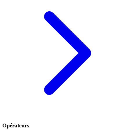
Opérateurs