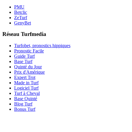
PMU
Betclic
ZeTurf
GenyBet
Réseau Turfmedia
Turfobet, pronostics hippiques
Pronostic Facile
Guide Turf
Base Turf
Quinté du Jour
Prix d'Amérique
Expert Trot
Made in Turf
Logiciel Turf
Turf à Cheval
Base Quinté
Blog Turf
Bonus Turf