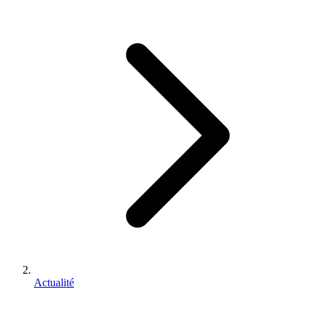
Actualité