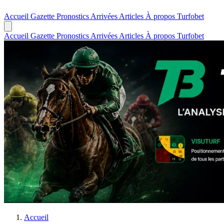
Accueil
Gazette
Pronostics
Arrivées
Articles
À propos
Turfobet
Accueil
Gazette
Pronostics
Arrivées
Articles
À propos
Turfobet
Accueil