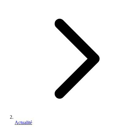
Actualité