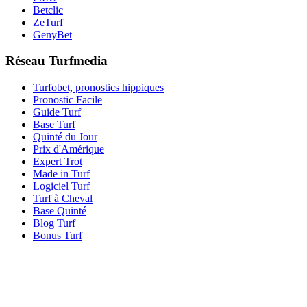
Betclic
ZeTurf
GenyBet
Réseau Turfmedia
Turfobet, pronostics hippiques
Pronostic Facile
Guide Turf
Base Turf
Quinté du Jour
Prix d'Amérique
Expert Trot
Made in Turf
Logiciel Turf
Turf à Cheval
Base Quinté
Blog Turf
Bonus Turf