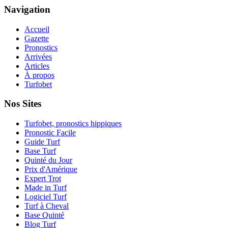
Navigation
Accueil
Gazette
Pronostics
Arrivées
Articles
À propos
Turfobet
Nos Sites
Turfobet, pronostics hippiques
Pronostic Facile
Guide Turf
Base Turf
Quinté du Jour
Prix d'Amérique
Expert Trot
Made in Turf
Logiciel Turf
Turf à Cheval
Base Quinté
Blog Turf