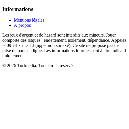
Informations
Mentions légales
À propos
Les jeux d'argent et de hasard sont interdits aux mineurs. Jouer
comporte des risques : endettement, isolement, dépendance. Appelez
le 09 74 75 13 13 (appel non surtaxé). Ce site ne propose pas de
prise de paris en ligne. Les informations fournies sont à titre indicatif
uniquement.
© 2026 Turfmedia. Tous droits réservés.