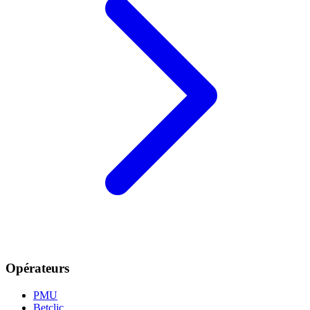
Opérateurs
PMU
Betclic