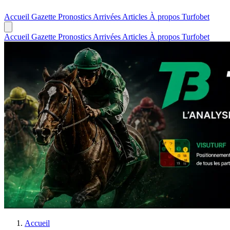
Accueil
Gazette
Pronostics
Arrivées
Articles
À propos
Turfobet
Accueil
Gazette
Pronostics
Arrivées
Articles
À propos
Turfobet
Accueil