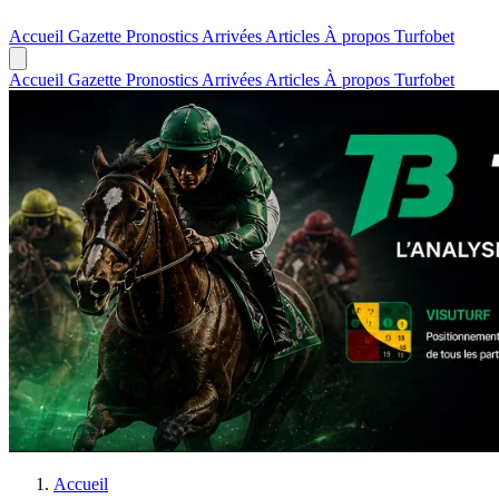
Accueil
Gazette
Pronostics
Arrivées
Articles
À propos
Turfobet
Accueil
Gazette
Pronostics
Arrivées
Articles
À propos
Turfobet
Accueil