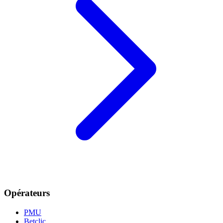
Opérateurs
PMU
Betclic