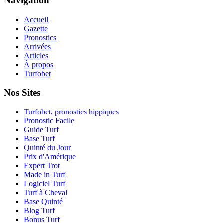
Navigation
Accueil
Gazette
Pronostics
Arrivées
Articles
À propos
Turfobet
Nos Sites
Turfobet, pronostics hippiques
Pronostic Facile
Guide Turf
Base Turf
Quinté du Jour
Prix d'Amérique
Expert Trot
Made in Turf
Logiciel Turf
Turf à Cheval
Base Quinté
Blog Turf
Bonus Turf