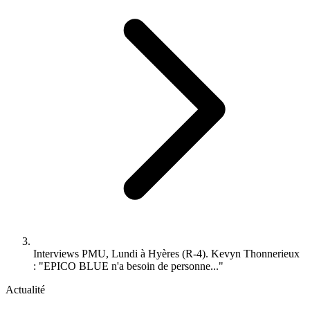
Interviews PMU, Lundi à Hyères (R-4). Kevyn Thonnerieux
: "EPICO BLUE n'a besoin de personne..."
Actualité