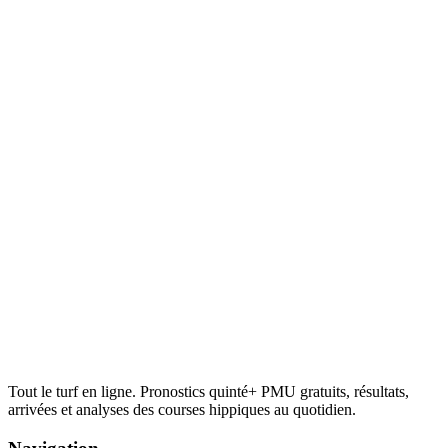
Tout le turf en ligne. Pronostics quinté+ PMU gratuits, résultats,
arrivées et analyses des courses hippiques au quotidien.