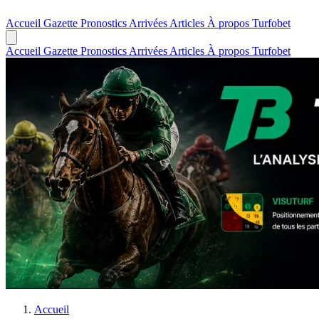
Accueil
Gazette
Pronostics
Arrivées
Articles
À propos
Turfobet
Accueil
Gazette
Pronostics
Arrivées
Articles
À propos
Turfobet
Accueil