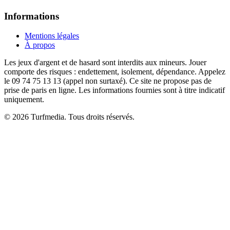
Informations
Mentions légales
À propos
Les jeux d'argent et de hasard sont interdits aux mineurs. Jouer
comporte des risques : endettement, isolement, dépendance. Appelez
le 09 74 75 13 13 (appel non surtaxé). Ce site ne propose pas de
prise de paris en ligne. Les informations fournies sont à titre indicatif
uniquement.
© 2026 Turfmedia. Tous droits réservés.