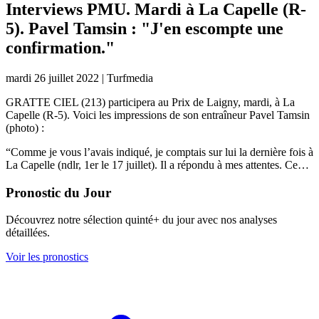
Interviews PMU. Mardi à La Capelle (R-
5). Pavel Tamsin : "J'en escompte une
confirmation."
mardi 26 juillet 2022
|
Turfmedia
GRATTE CIEL (213) participera au Prix de Laigny, mardi, à La
Capelle (R-5). Voici les impressions de son entraîneur Pavel Tamsin
(photo) :
“Comme je vous l’avais indiqué, je comptais sur lui la dernière fois à
La Capelle (ndlr, 1er le 17 juillet). Il a répondu à mes attentes. Ce…
Pronostic du Jour
Découvrez notre sélection quinté+ du jour avec nos analyses
détaillées.
Voir les pronostics