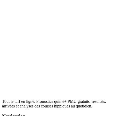
Tout le turf en ligne. Pronostics quinté+ PMU gratuits, résultats,
arrivées et analyses des courses hippiques au quotidien.