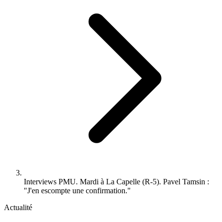
Interviews PMU. Mardi à La Capelle (R-5). Pavel Tamsin :
"J'en escompte une confirmation."
Actualité