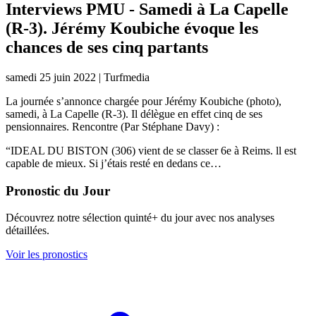
Interviews PMU - Samedi à La Capelle
(R-3). Jérémy Koubiche évoque les
chances de ses cinq partants
samedi 25 juin 2022
|
Turfmedia
La journée s’annonce chargée pour Jérémy Koubiche (photo),
samedi, à La Capelle (R-3). Il délègue en effet cinq de ses
pensionnaires. Rencontre (Par Stéphane Davy) :
“IDEAL DU BISTON (306) vient de se classer 6e à Reims. ll est
capable de mieux. Si j’étais resté en dedans ce…
Pronostic du Jour
Découvrez notre sélection quinté+ du jour avec nos analyses
détaillées.
Voir les pronostics