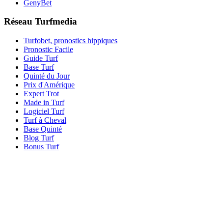
GenyBet
Réseau Turfmedia
Turfobet, pronostics hippiques
Pronostic Facile
Guide Turf
Base Turf
Quinté du Jour
Prix d'Amérique
Expert Trot
Made in Turf
Logiciel Turf
Turf à Cheval
Base Quinté
Blog Turf
Bonus Turf