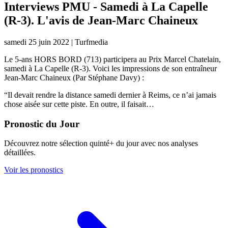
Interviews PMU - Samedi à La Capelle
(R-3). L'avis de Jean-Marc Chaineux
samedi 25 juin 2022
|
Turfmedia
Le 5-ans HORS BORD (713) participera au Prix Marcel Chatelain,
samedi à La Capelle (R-3). Voici les impressions de son entraîneur
Jean-Marc Chaineux (Par Stéphane Davy) :
“Il devait rendre la distance samedi dernier à Reims, ce n’ai jamais
chose aisée sur cette piste. En outre, il faisait…
Pronostic du Jour
Découvrez notre sélection quinté+ du jour avec nos analyses
détaillées.
Voir les pronostics