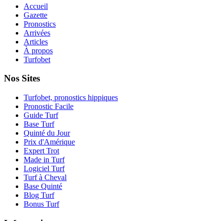
Accueil
Gazette
Pronostics
Arrivées
Articles
À propos
Turfobet
Nos Sites
Turfobet, pronostics hippiques
Pronostic Facile
Guide Turf
Base Turf
Quinté du Jour
Prix d'Amérique
Expert Trot
Made in Turf
Logiciel Turf
Turf à Cheval
Base Quinté
Blog Turf
Bonus Turf