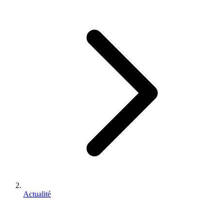
Actualité