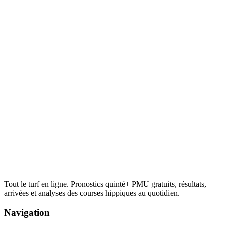
Tout le turf en ligne. Pronostics quinté+ PMU gratuits, résultats,
arrivées et analyses des courses hippiques au quotidien.
Navigation