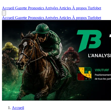
Accueil
Gazette
Pronostics
Arrivées
Articles
À propos
Turfobet
Accueil
Gazette
Pronostics
Arrivées
Articles
À propos
Turfobet
Accueil