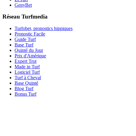
GenyBet
Réseau Turfmedia
Turfobet, pronostics hippiques
Pronostic Facile
Guide Turf
Base Turf
Quinté du Jour
Prix d'Amérique
Expert Trot
Made in Turf
Logiciel Turf
Turf à Cheval
Base Quinté
Blog Turf
Bonus Turf