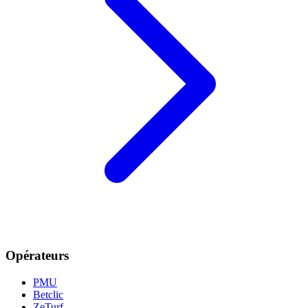
Opérateurs
PMU
Betclic
ZeTurf