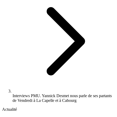
Interviews PMU. Yannick Desmet nous parle de ses partants
de Vendredi à La Capelle et à Cabourg
Actualité