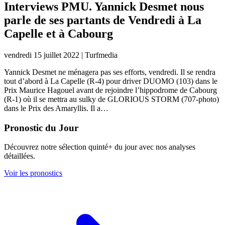
Interviews PMU. Yannick Desmet nous
parle de ses partants de Vendredi à La
Capelle et à Cabourg
vendredi 15 juillet 2022
|
Turfmedia
Yannick Desmet ne ménagera pas ses efforts, vendredi. Il se rendra
tout d’abord à La Capelle (R-4) pour driver DUOMO (103) dans le
Prix Maurice Hagouel avant de rejoindre l’hippodrome de Cabourg
(R-1) où il se mettra au sulky de GLORIOUS STORM (707-photo)
dans le Prix des Amaryllis. Il a…
Pronostic du Jour
Découvrez notre sélection quinté+ du jour avec nos analyses
détaillées.
Voir les pronostics