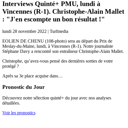
Interviews Quinté+ PMU, lundi à
Vincennes (R-1). Christophe-Alain Mallet
: "J'en escompte un bon résultat !"
lundi 28 novembre 2022
|
Turfmedia
EOLIEN DE CHENU (108-photo) sera au départ du Prix de
Meslay-du-Maine, lundi, à Vincennes (R-1). Notre journaliste
Stéphane Davy a rencontré son entraîneur Christophe-Alain Mallet.
Christophe, qu’avez-vous pensé des dernières sorties de votre
protégé ?
Après sa 3e place acquise dans…
Pronostic du Jour
Découvrez notre sélection quinté+ du jour avec nos analyses
détaillées.
Voir les pronostics