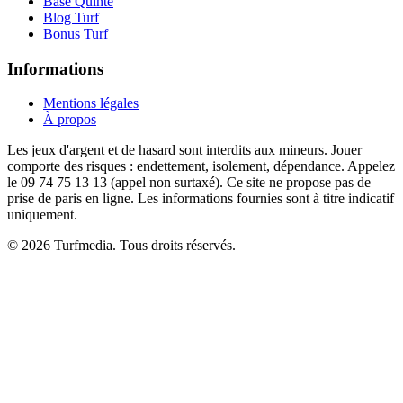
Base Quinté
Blog Turf
Bonus Turf
Informations
Mentions légales
À propos
Les jeux d'argent et de hasard sont interdits aux mineurs. Jouer
comporte des risques : endettement, isolement, dépendance. Appelez
le 09 74 75 13 13 (appel non surtaxé). Ce site ne propose pas de
prise de paris en ligne. Les informations fournies sont à titre indicatif
uniquement.
© 2026 Turfmedia. Tous droits réservés.