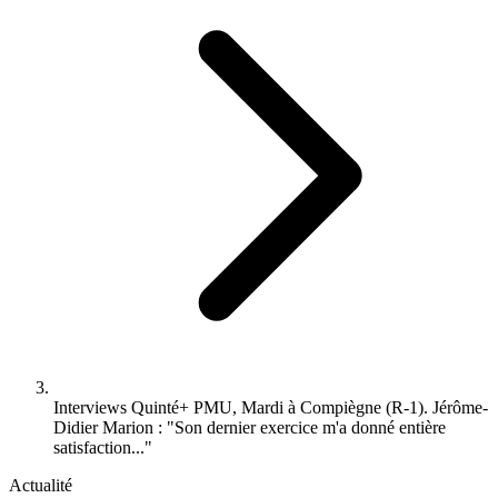
Interviews Quinté+ PMU, Mardi à Compiègne (R-1). Jérôme-
Didier Marion : "Son dernier exercice m'a donné entière
satisfaction..."
Actualité