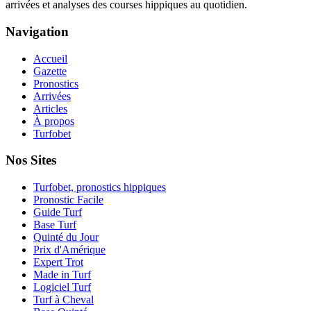
arrivées et analyses des courses hippiques au quotidien.
Navigation
Accueil
Gazette
Pronostics
Arrivées
Articles
À propos
Turfobet
Nos Sites
Turfobet, pronostics hippiques
Pronostic Facile
Guide Turf
Base Turf
Quinté du Jour
Prix d'Amérique
Expert Trot
Made in Turf
Logiciel Turf
Turf à Cheval