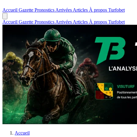
Accueil
Gazette
Pronostics
Arrivées
Articles
À propos
Turfobet
Accueil
Gazette
Pronostics
Arrivées
Articles
À propos
Turfobet
Accueil